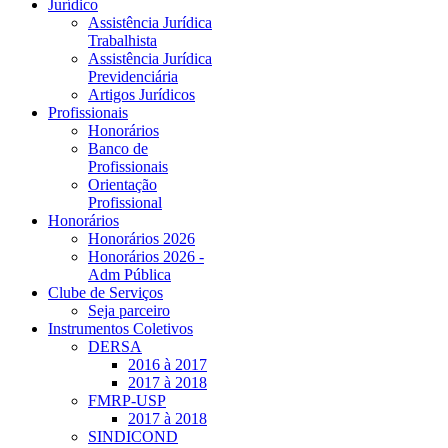
Jurídico
Assistência Jurídica
Trabalhista
Assistência Jurídica
Previdenciária
Artigos Jurídicos
Profissionais
Honorários
Banco de
Profissionais
Orientação
Profissional
Honorários
Honorários 2026
Honorários 2026 -
Adm Pública
Clube de Serviços
Seja parceiro
Instrumentos Coletivos
DERSA
2016 à 2017
2017 à 2018
FMRP-USP
2017 à 2018
SINDICOND