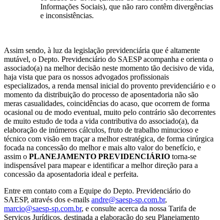
Informações Sociais), que não raro contêm divergências
e inconsistências.
Assim sendo, à luz da legislação previdenciária que é altamente
mutável, o Depto. Previdenciário do SAESP acompanha e orienta o
associado(a) na melhor decisão neste momento tão decisivo de vida,
haja vista que para os nossos advogados profissionais
especializados, a renda mensal inicial do provento previdenciário e o
momento da distribuição do processo de aposentadoria não são
meras casualidades, coincidências do acaso, que ocorrem de forma
ocasional ou de modo eventual, muito pelo contrário são decorrentes
de muito estudo de toda a vida contributiva do associado(a), da
elaboração de inúmeros cálculos, fruto de trabalho minucioso e
técnico com visão em traçar a melhor estratégica, de forma cirúrgica
focada na concessão do melhor e mais alto valor do benefício, e
assim o
PLANEJAMENTO PREVIDENCIÁRIO
torna-se
indispensável para mapear e identificar a melhor direção para a
concessão da aposentadoria ideal e perfeita.
Entre em contato com a Equipe do Depto. Previdenciário do
SAESP, através dos e-mails
andre@saesp-sp.com.br
,
marcio@saesp-sp.com.br
, e consulte acerca da nossa Tarifa de
Serviços Jurídicos, destinada a elaboração do seu Planejamento